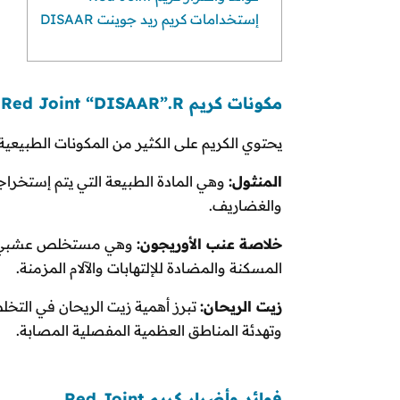
إستخدامات كريم ريد جوينت DISAAR
مكونات كريم Red Joint “DISAAR”.R
يحتوي الكريم على الكثير من المكونات الطبيعية 
المنثول:
وهي المادة الطبيعة التي يتم إستخراجه
والغضاريف.
خلاصة عنب الأوريجون:
وهي مستخلص عشبي ن
المسكنة والمضادة للإلتهابات والآلام المزمنة.
زيت الريحان:
تبرز أهمية زيت الريحان في التخل
وتهدئة المناطق العظمية المفصلية المصابة.
فوائد وأضرار كريم Red Joint