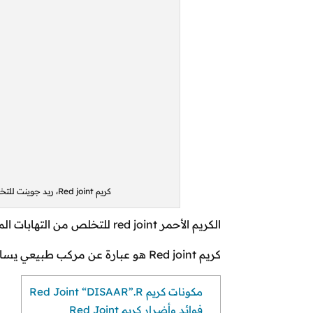
كريم Red joint، ريد جوينت للتخلص من الام المفاصل والغضاريف والركبة والعضلات والالتهابات.
الكريم الأحمر red joint للتخلص من التهابات المفاصل والآلام المصاحبة له، فما هو؟ وما هي فوائده وإستخداماته؟
كريم Red joint هو عبارة عن مركب طبيعي يساعد في التخلص من ألآم والتهابات العظام والمفاصل الغضروفي سريعاً.
مكونات كريم Red Joint “DISAAR”.R
فوائد وأضرار كريم Red Joint