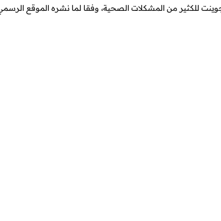
تخدامات الكريم الأحمر DISAAR ريد جوينت للكثير من المشكلات الصحية، وفقا لما نشره الموقع الرسم