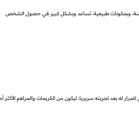
الآمنة، وبمكونات طبيعية، تساعد وبشكل كبير في حصول الشخص
 اضرار له بعد تجربته سريريا، ليكون من الكريمات والمراهم الأكثر أما