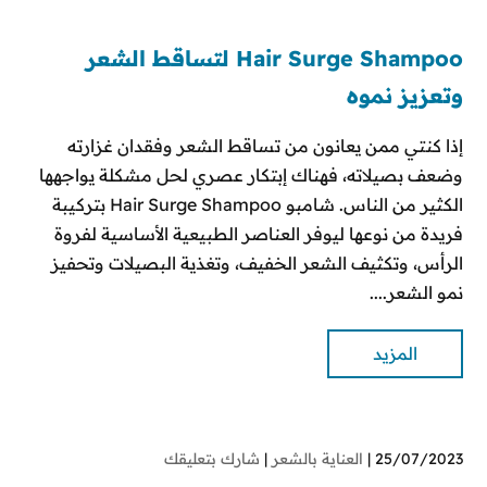
Hair Surge Shampoo لتساقط الشعر
وتعزيز نموه
إذا كنتي ممن يعانون من تساقط الشعر وفقدان غزارته
وضعف بصيلاته، فهناك إبتكار عصري لحل مشكلة يواجهها
الكثير من الناس. شامبو Hair Surge Shampoo بتركيبة
فريدة من نوعها ليوفر العناصر الطبيعية الأساسية لفروة
الرأس، وتكثيف الشعر الخفيف، وتغذية البصيلات وتحفيز
نمو الشعر....
المزيد
25/07/2023 |
العناية بالشعر
|
شارك بتعليقك